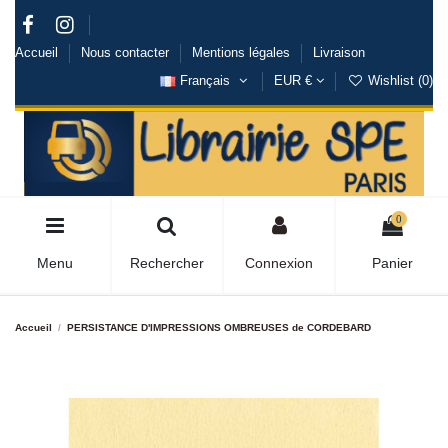
Accueil
Nous contacter
Mentions légales
Livraison
Français
EUR €
Wishlist (
0
)
0
Menu
Rechercher
Connexion
Panier
Accueil
PERSISTANCE D'IMPRESSIONS OMBREUSES de CORDEBARD