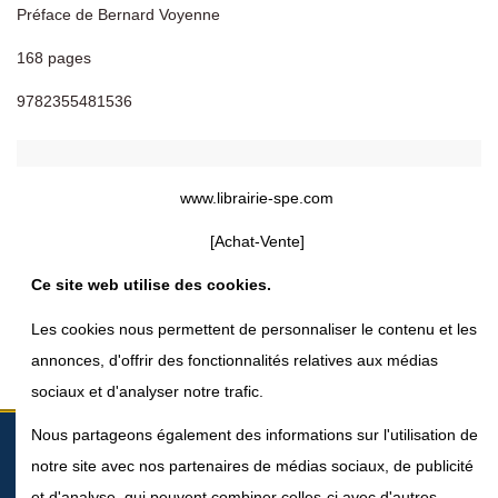
Préface de Bernard Voyenne
168 pages
9782355481536
Détails du produit
www.librairie-spe.com
[Achat-Vente]
Reviews (0)
Ce site web utilise des cookies.
Les cookies nous permettent de personnaliser le contenu et les
annonces, d'offrir des fonctionnalités relatives aux médias
sociaux et d'analyser notre trafic.
À propos
Nous partageons également des informations sur l'utilisation de
notre site avec nos partenaires de médias sociaux, de publicité
Contact us
et d'analyse, qui peuvent combiner celles-ci avec d'autres