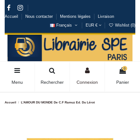
Accueil
Nous contacter
Mentions légales
Livraison
Français
EUR €
Wishlist (
0
)
0
Menu
Rechercher
Connexion
Panier
Accueil
L'AMOUR DU MONDE De C.F Ramuz Ed. Du Lérot