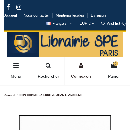
Accueil
Nous contacter
Mentions légales
Livraison
Français
EUR €
Wishlist (
0
)
0
Menu
Rechercher
Connexion
Panier
Accueil
CON COMME LA LUNE de JEAN L' ANSELME