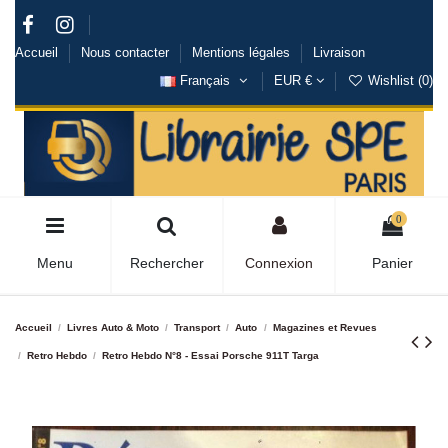
Accueil
Nous contacter
Mentions légales
Livraison
Français
EUR €
Wishlist (
0
)
0
Menu
Rechercher
Connexion
Panier
Accueil
Livres Auto & Moto
Transport
Auto
Magazines et Revues
Retro Hebdo
Retro Hebdo N°8 - Essai Porsche 911T Targa