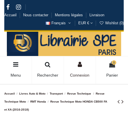
Accueil
Nous contacter
Mentions légales
Livraison
Français
EUR €
Wishlist (
0
)
0
Menu
Rechercher
Connexion
Panier
Accueil
Livres Auto & Moto
Transport
Revue Technique
Revue
Technique Moto
RMT Honda
Revue Technique Moto HONDA CB500 FA
et XA (2016-2018)