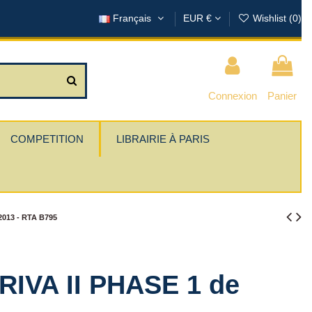
Français
EUR €
Wishlist (
0
)
Connexion
Panier
COMPETITION
LIBRAIRIE À PARIS
013 - RTA B795
VA II PHASE 1 de