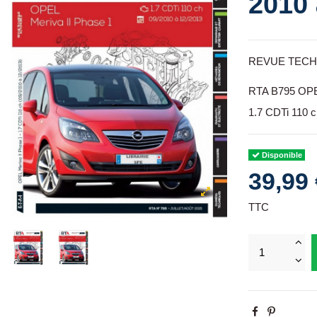
2010 
REVUE TECHNI
RTA B795 OPE
1.7 CDTi 110 c
Disponible
39,99 
TTC