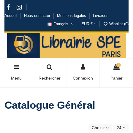
Accueil
Nous contacter
Mentions légales
Livraison
Français
EUR €
Wishlist (
0
)
0
Menu
Rechercher
Connexion
Panier
Catalogue Général
Choisir
24