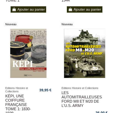
TOME 1
1944
Ajouter au panier
Ajouter au panier
Nouveau
Nouveau
Editions Histoire et
Editions Histoire et Collections
39,95 €
Collections
LES
KÉPI, UNE
AUTOMITRAILLEUSES
COIFFURE
FORD M8 ET M20 DE
FRANÇAISE
L'U.S. ARMY
TOME 1: 1830-
26,00 €