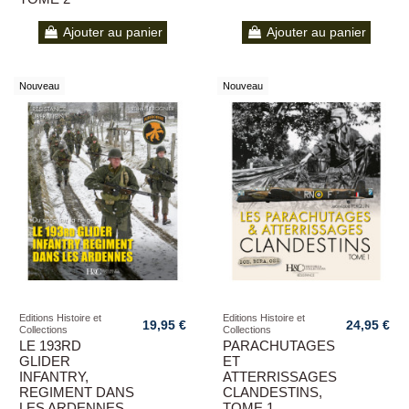
Ajouter au panier
Ajouter au panier
Nouveau
Nouveau
Editions Histoire et
Editions Histoire et
19,95 €
24,95 €
Collections
Collections
LE 193RD
PARACHUTAGES
GLIDER
ET
INFANTRY,
ATTERRISSAGES
REGIMENT DANS
CLANDESTINS,
LES ARDENNES
TOME 1